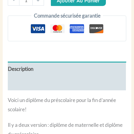
-
+
Ajouter Au Panier
de
Commande sécurisée garantie
Diplôme
du
préscolaire
(maternelle)
Description
Avis (0)
Voici un diplôme du préscolaire pour la fin d’année
scolaire!
Il y a deux version : diplôme de maternelle et diplôme