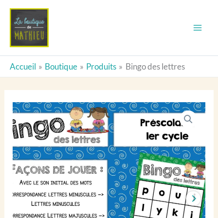
Bingo
Aller
des
au
lettres
contenu
Accueil
Boutique
Produits
Bingo des lettres