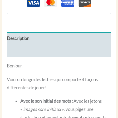
lettres
Description
Avis (0)
Bonjour!
Voici un bingo des lettres qui comporte 4 façons
différentes de jouer!
Avec le son initial des mots :
Avec les jetons
«
images sons initiaux
», vous pigez une
illustration et les enfants doivent retrouver la