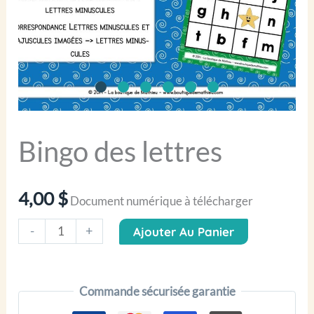
Bingo des lettres
4,00
$
Document numérique à télécharger
quantité
-
+
Ajouter Au Panier
de
Bingo
Commande sécurisée garantie
des