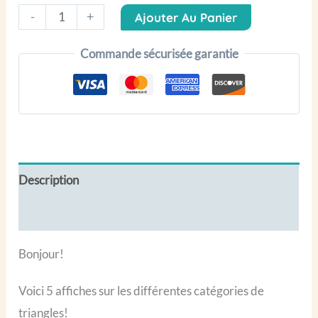
quantité
-
+
Ajouter Au Panier
de
Commande sécurisée garantie
Affiches
des
triangles
(équilatéral,
scalène,
isocèle,
Description
rectangle)
Avis (0)
Bonjour!
Voici 5 affiches sur les différentes catégories de
triangles!