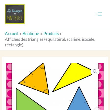
Aller
Affiches
au
des
contenu
triangles
(équilatéral,
Accueil
Boutique
Produits
scalène,
Affiches des triangles (équilatéral, scalène, isocèle,
rectangle)
isocèle,
rectangle)