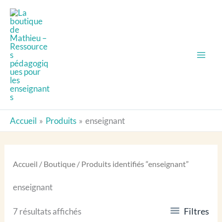
Aller
au
contenu
Accueil
Produits
enseignant
Accueil
/
Boutique
/ Produits identifiés “enseignant”
enseignant
Trié
Filtres
7 résultats affichés
du